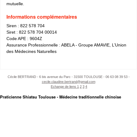
mutuelle.
Informations complémentaires
Siren : 822 578 704
Siret : 822 578 704 00014
Code APE : 9604Z
Assurance Professionnelle : ABELA - Groupe AMAVIE, L’Union
des Médecines Naturelles
Cécile BERTRAND - 6 bis avenue du Parc - 31500 TOULOUSE - 06 63 08 39 53 -
cecile.claudine.bertrand@gmail.com
Echange de liens 1
2
3
4
Praticienne Shiatsu Toulouse - Médecine traditionnelle chinoise