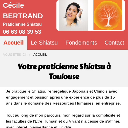
Cécile
BERTRAND
Praticienne Shiatsu
06 63 08 39 53
Accueil
Le Shiatsu
Fondements
Contact
VOUS ÊTES ICI
ACCUEIL
Votre praticienne Shiatsu à
Toulouse
Je pratique le Shiatsu, l’énergétique Japonais et Chinois avec
engagement et passion après une expérience de plus de 15
ans dans le domaine des Ressources Humaines, en entreprise.
Tout au long de mon parcours, mon regard sur la complexité et
les facultés de l’Être Humain et du Vivant n’a cessé de s’affiner,
avec intérêt, bienveillance et lucidité.